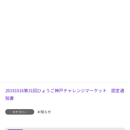
「第31回ひょうご・神戸チャレンジマーケット」チャレンジ
企業の認定
新規性・独創性に溢れるビジネスプランを発表した企業が認
定されます。
企業名 株式会社紫光技研
事業名 水銀フリー深紫外線面光源デバイスの供給体制の構
築
発表日 令和元年10月8日「第31回ひょうご・神戸チャレン
ジマーケット」
認定元 （公財）ひょうご産業活性化センター
20191016第31回ひょうご神戸チャレンジマーケット 認定通
知書
お知らせ
カテゴリー