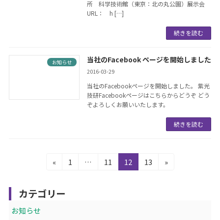
所 科学技術館（東京：北の丸公園）展示会
URL： h […]
続きを読む
当社のFacebook ページを開始しました
お知らせ
2016-03-29
当社のFacebookページを開始しました。 紫光
技研Facebookページはこちらからどうぞ どう
ぞよろしくお願いいたします。
続きを読む
投
固
固
固
固
«
1
…
11
12
13
»
定
定
定
定
稿
ペ
ペ
ペ
ペ
の
カテゴリー
ー
ー
ー
ー
ジ
ジ
ジ
ジ
ペ
お知らせ