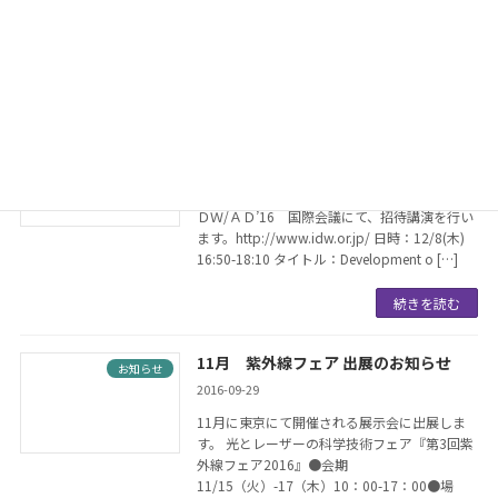
いたしました。 光技術業界の一員として深紫
外など研究開発の推進に努めます。
続きを読む
講演のお知らせ
お知らせ
2016-12-06
この度、福岡県の福岡国際会議場で開かれるＩ
ＤＷ/ＡＤ’16 国際会議にて、招待講演を行い
ます。http://www.idw.or.jp/ 日時：12/8(木)
16:50-18:10 タイトル：Development o […]
続きを読む
11月 紫外線フェア 出展のお知らせ
お知らせ
2016-09-29
11月に東京にて開催される展示会に出展しま
す。 光とレーザーの科学技術フェア『第3回紫
外線フェア2016』●会期
11/15（火）-17（木）10：00-17：00●場